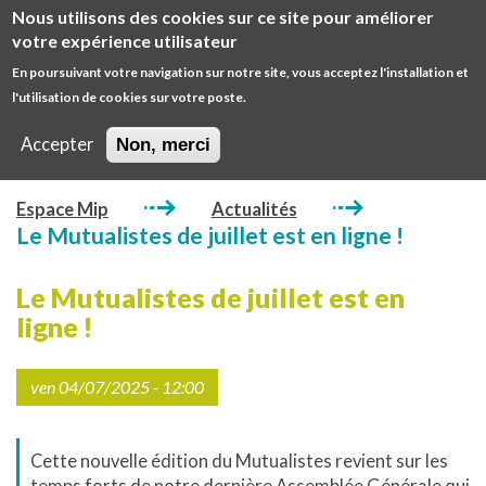
Aller
Nous utilisons des cookies sur ce site pour améliorer
au
Diminuer
Augm
votre expérience utilisateur
contenu
la
la
En poursuivant votre navigation sur notre site, vous acceptez l'installation et
Espaces
principal
taille
taille
ESPACE ADHÉRENT
l'utilisation de cookies sur votre poste.
MIP
de
de
Open
Main
police
police
/
ESPACE ENTREPRISE
Accepter
Non, merci
MIP
close
Main
main
GIE
Espace Mip
Actualités
navigation
Le Mutualistes de juillet est en ligne !
Le Mutualistes de juillet est en
ligne !
ven 04/07/2025 - 12:00
Cette nouvelle édition du Mutualistes revient sur les