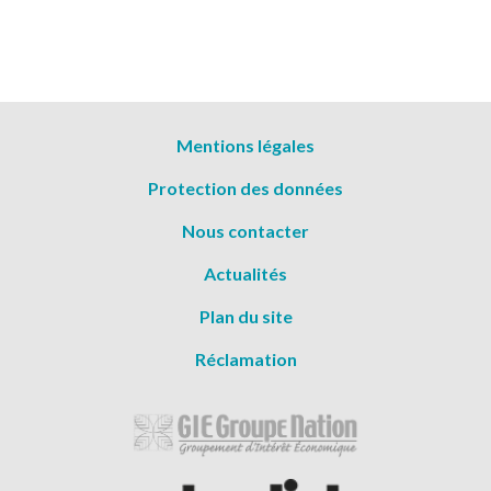
Menu
Mentions légales
Pied
Protection des données
de
page
Nous contacter
Actualités
Plan du site
Réclamation