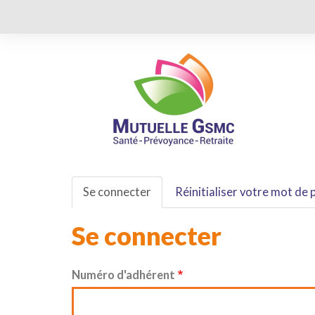
Aller
au
contenu
principal
Ma
MI
Onglets
Se connecter
Réinitialiser votre mot de 
principaux
Se connecter
Numéro d'adhérent