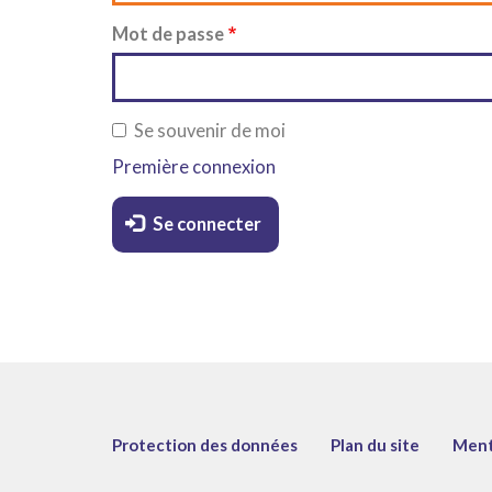
Mot de passe
Se souvenir de moi
Première connexion
Se connecter
Menu
Protection des données
Plan du site
Ment
Pied