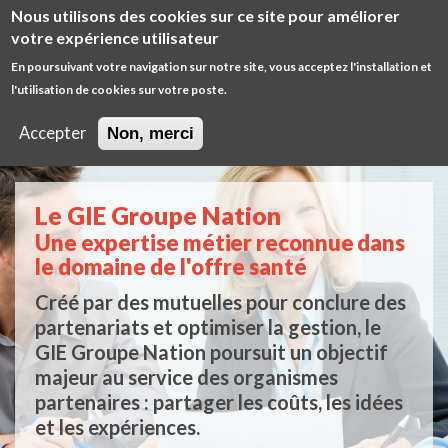
Aller
Nous utilisons des cookies sur ce site pour améliorer
au
Diminuer
Augm
votre expérience utilisateur
contenu
la
la
En poursuivant votre navigation sur notre site, vous acceptez l'installation et
principal
taille
taille
l'utilisation de cookies sur votre poste.
Open
de
de
Main
/
police
police
MIP
Accepter
Non, merci
close
Main
main
GIE
navigation
Le GIE Groupe Nation
Une expertise métier reconnue dans
le domaine de l'offre santé
Créé par des mutuelles pour conclure des
partenariats et optimiser la gestion, le
GIE Groupe Nation poursuit un objectif
majeur au service des organismes
partenaires : partager les coûts, les idées
et les expériences.