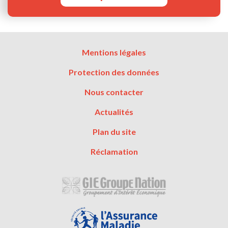
Menu
Mentions légales
Pied
Protection des données
de
page
Nous contacter
Actualités
Plan du site
Réclamation