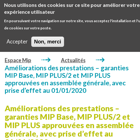
Aller
Nous utilisons des cookies sur ce site pour améliorer votre
au
Diminuer
Augm
expérience utilisateur
contenu
la
la
En poursuivant votre navigation sur notre site, vous acceptez l'installation et l'u
Espaces
principal
taille
taille
ESPACE ADHÉRENT
de cookies sur votre poste.
MIP
de
de
Open
Main
police
police
/
ESPACE ENTREPRISE
Accepter
Non, merci
MIP
close
Main
main
GIE
Espace Mip
Actualités
navigation
Améliorations des prestations – garanties
MIP Base, MIP PLUS/2 et MIP PLUS
approuvées en assemblée générale, avec
prise d’effet au 01/01/2020
Améliorations des prestations –
garanties MIP Base, MIP PLUS/2 et
MIP PLUS approuvées en assemblée
générale, avec prise d’effet au