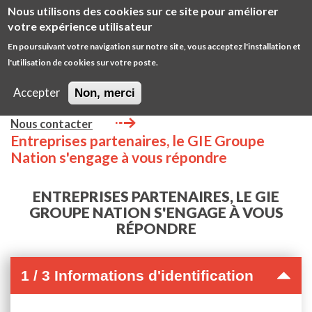
Aller
Nous utilisons des cookies sur ce site pour améliorer
au
Diminuer
Augm
votre expérience utilisateur
contenu
la
la
En poursuivant votre navigation sur notre site, vous acceptez l'installation et
principal
taille
taille
l'utilisation de cookies sur votre poste.
Open
de
de
/
police
police
Accepter
Non, merci
close
Main
main
GIE
Nous contacter
navigation
Entreprises partenaires, le GIE Groupe
Nation s'engage à vous répondre
ENTREPRISES PARTENAIRES, LE GIE
GROUPE NATION S'ENGAGE À VOUS
RÉPONDRE
1 / 3 Informations d'identification