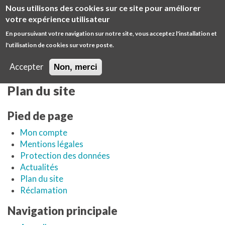
Aller
Nous utilisons des cookies sur ce site pour améliorer
au
Diminuer
Augm
votre expérience utilisateur
contenu
la
la
En poursuivant votre navigation sur notre site, vous acceptez l'installation et
principal
taille
taille
l'utilisation de cookies sur votre poste.
Open
de
de
E
/
police
police
M
Accepter
Non, merci
close
Main
main
GIE
Plan du site
navigation
Pied de page
Mon compte
Mentions légales
Protection des données
Actualités
Plan du site
Réclamation
Navigation principale