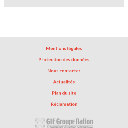
Menu
Mentions légales
Pied
Protection des données
de
page
Nous contacter
Actualités
Plan du site
Réclamation