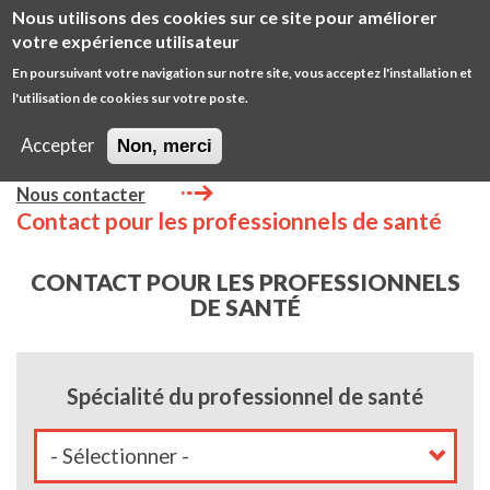
Aller
Nous utilisons des cookies sur ce site pour améliorer
au
Diminuer
Augm
votre expérience utilisateur
contenu
la
la
En poursuivant votre navigation sur notre site, vous acceptez l'installation et
principal
taille
taille
l'utilisation de cookies sur votre poste.
Open
de
de
/
police
police
Accepter
Non, merci
close
Main
main
GIE
Nous contacter
navigation
Contact pour les professionnels de santé
CONTACT POUR LES PROFESSIONNELS
DE SANTÉ
Spécialité du professionnel de santé